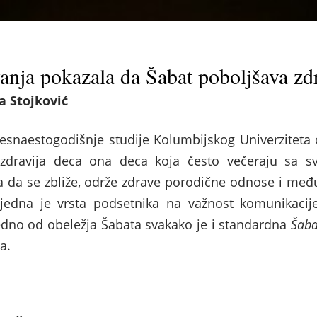
vanja pokazala da Šabat poboljšava zd
a Stojković
šesnaestogodišnje studije Kolumbijskog Univerziteta 
zdravija deca ona deca koja često večeraju sa s
 da se zbliže, održe zdrave porodične odnose i među
 jedna je vrsta podsetnika na važnost komunikacij
edno od obeležja Šabata svakako je i standardna
Šaba
a.