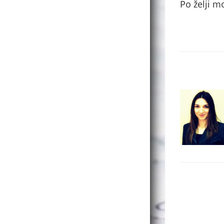
Po želji m
.
.