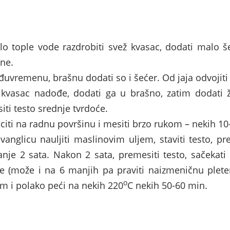
o tople vode razdrobiti svež kvasac, dodati malo še
ne.
uvremenu, brašnu dodati so i šećer. Od jaja odvojiti
kvasac nadođe, dodati ga u brašno, zatim dodati
iti testo srednje tvrdoće.
citi na radnu površinu i mesiti brzo rukom – nekih 10
vanglicu nauljiti maslinovim uljem, staviti testo, pr
nje 2 sata. Nakon 2 sata, premesiti testo, sačekati
ce (može i na 6 manjih pa praviti naizmeničnu plete
o
om i polako peći na nekih 220
C nekih 50-60 min.