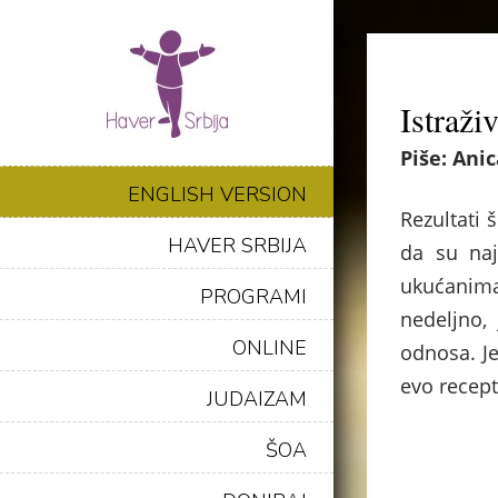
Istraži
Piše: Anic
ENGLISH VERSION
Rezultati 
HAVER SRBIJA
da su naj
ukućanima
PROGRAMI
nedeljno,
ONLINE
odnosa. J
evo recept
JUDAIZAM
.
ŠOA