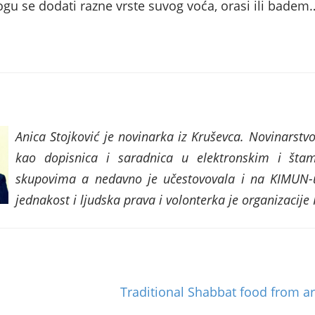
ogu se dodati razne vrste suvog voća, orasi ili badem
Anica Stojković je novinarka iz Kruševca. Novinarstvo
kao dopisnica i saradnica u elektronskim i šta
skupovima a nedavno je učestovovala i na KIMUN-u 
jednakost i ljudska prava i volonterka je organizacije 
Traditional Shabbat food from a