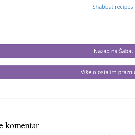
Shabbat recipes
.
Nazad na Šabat
Više o ostalim prazn
te komentar