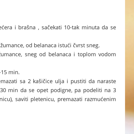
ćera i brašna , sačekati 10-tak minuta da se
 žumance, od belanaca istući čvrst sneg.
 žumance, sneg od belanaca i toplom vodom
-15 min.
emazati sa 2 kašičice ulja i pustiti da naraste
 30 min da se opet podigne, pa podeliti na 3
nicu), saviti pletenicu, premazati razmućenim