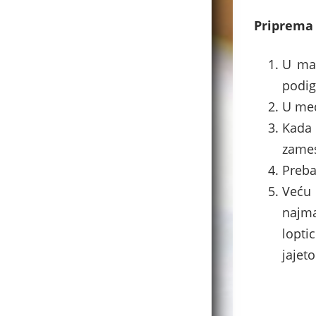
Priprema
U mal
podig
U međ
Kada 
zames
Preba
Veću 
najma
lopti
jajet
.