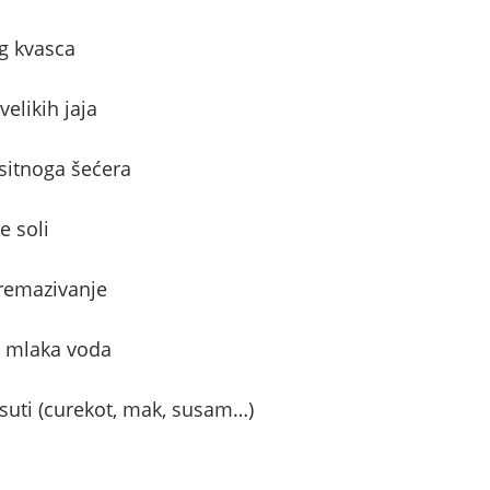
g kvasca
elikih jaja
 sitnoga šećera
e soli
premazivanje
i mlaka voda
osuti (curekot, mak, susam…)