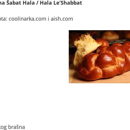
a Šabat Hala / Hala Le’Shabbat
pta: coolinarka.com i aish.com
kog brašna