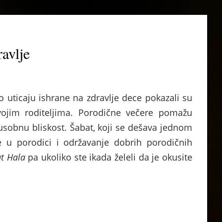
ravlje
o uticaju ishrane na zdravlje dece pokazali su
vojim roditeljima. Porodične večere pomažu
sobnu bliskost. Šabat, koji se dešava jednom
e u porodici i održavanje dobrih porodičnih
t Hala
pa ukoliko ste ikada želeli da je okusite