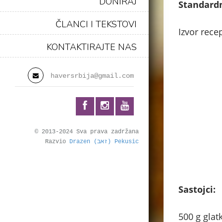
DONIRAJ
Standardn
ČLANCI I TEKSTOVI
Izvor rece
KONTAKTIRAJTE NAS
haversrbija@gmail.com
© 2013-2024 Sva prava zadržana
Razvio
Drazen (זאב) Pekusic
.
Sastojci:
500 g glat