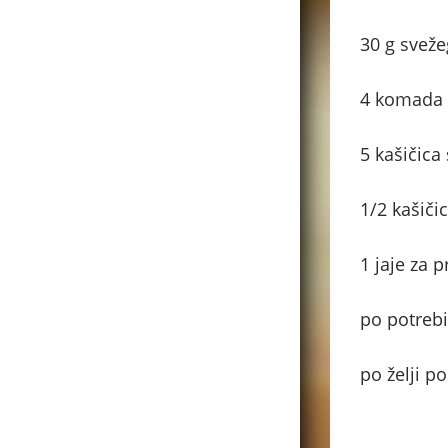
30 g sveže
4 komada v
5 kašičica
1/2 kašičic
1 jaje za 
po potreb
po želji p
.