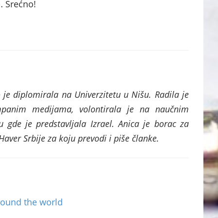
… Srećno!
 je diplomirala na Univerzitetu u Nišu. Radila je
mpanim medijama, volontirala je na naučnim
gde je predstavljala Izrael. Anica je borac za
Haver Srbije za koju prevodi i piše članke.
round the world