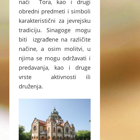
naći Tora, kao i drugi
obredni predmeti i simboli
karakteristični za jevrejsku
tradiciju. Sinagoge mogu
biti izgrađene na različite
načine, a osim molitvi, u
njima se mogu održavati i
predavanja, kao i druge
vrste aktivnosti ili
druženja.