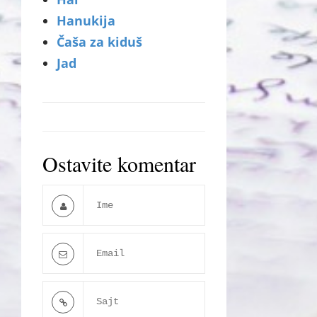
Hanukija
Čaša za kiduš
Jad
Ostavite komentar