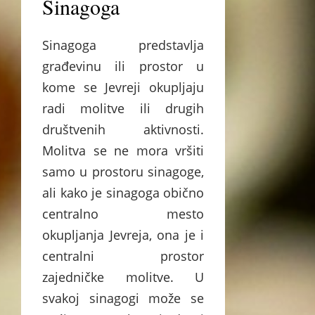
Sinagoga
Sinagoga predstavlja
građevinu ili prostor u
kome se Jevreji okupljaju
radi molitve ili drugih
društvenih aktivnosti.
Molitva se ne mora vršiti
samo u prostoru sinagoge,
ali kako je sinagoga obično
centralno mesto
okupljanja Jevreja, ona je i
centralni prostor
zajedničke molitve. U
svakoj sinagogi može se