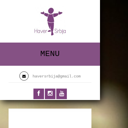
MENU
haversrbija@gmail.com