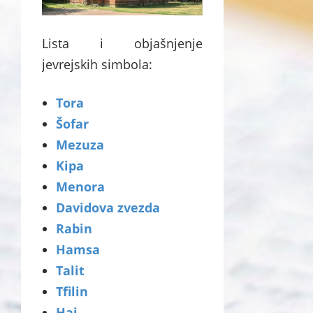
Lista i objašnjenje
jevrejskih simbola:
Tora
Šofar
Mezuza
Kipa
Menora
Davidova zvezda
Rabin
Hamsa
Talit
Tfilin
Hai