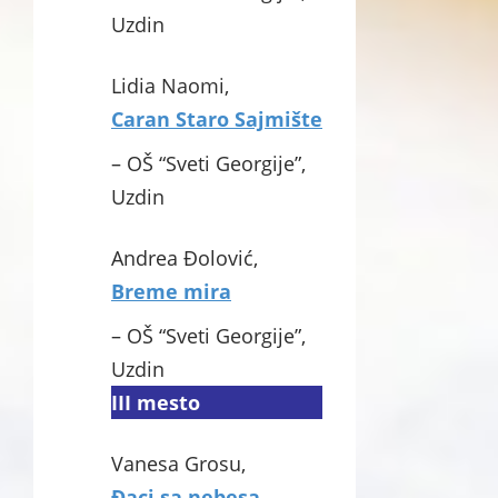
Uzdin
Lidia Naomi,
Caran Staro Sajmište
– OŠ “Sveti Georgije”,
Uzdin
Andrea Đolović,
Breme mira
– OŠ “Sveti Georgije”,
Uzdin
III mesto
Vanesa Grosu,
Đaci sa nebesa