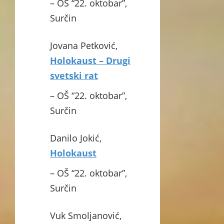
– OŠ “22. oktobar”,
Surčin
Jovana Petković,
Holokaust – Drugi
svetski rat
– OŠ “22. oktobar”,
Surčin
Danilo Jokić,
Holokaust
– OŠ “22. oktobar”,
Surčin
Vuk Smoljanović,