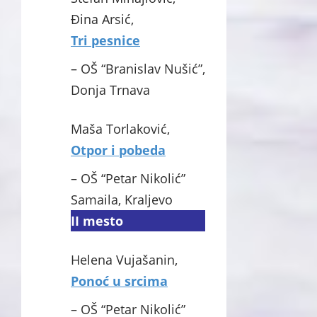
Đina Arsić,
Tri pesnice
– OŠ “Branislav Nušić”,
Donja Trnava
Maša Torlaković,
Otpor i pobeda
– OŠ “Petar Nikolić”
Samaila, Kraljevo
II mesto
Helena Vujašanin,
Ponoć u srcima
– OŠ “Petar Nikolić”