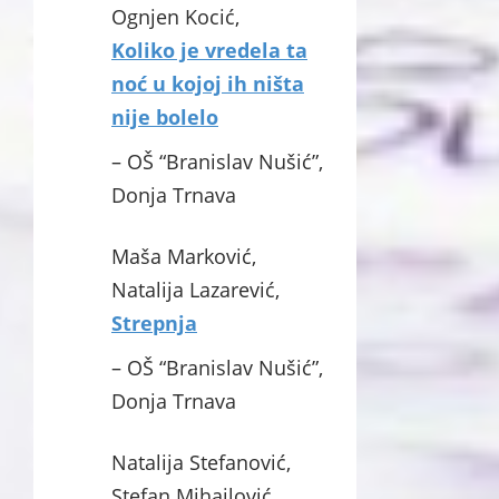
Ognjen Kocić,
Koliko je vredela ta
noć u kojoj ih ništa
nije bolelo
– OŠ “Branislav Nušić”,
Donja Trnava
Maša Marković,
Natalija Lazarević,
Strepnja
– OŠ “Branislav Nušić”,
Donja Trnava
Natalija Stefanović,
Stefan Mihajlović,