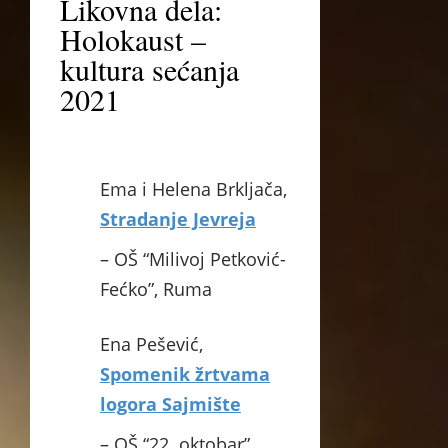
Likovna dela:
Holokaust –
kultura sećanja
2021
Ema i Helena Brkljača,
Stradanje Jevreja
– OŠ “Milivoj Petković-
Fećko”, Ruma
Ena Pešević,
Spomenik žrtvama
logora Sajmište
– OŠ “22. oktobar”,