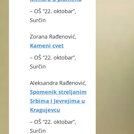
– OŠ “22. oktobar”,
Surčin
Zorana Rađenović,
Kameni cvet
– OŠ “22. oktobar”,
Surčin
Aleksandra Rađenović,
Spomenik streljanim
Srbima i Jevrejima u
Kragujevcu
– OŠ “22. oktobar”,
Surčin