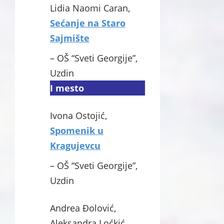
Lidia Naomi Caran,
Sećanje na Staro
Sajmište
– OŠ “Sveti Georgije”,
Uzdin
I mesto
Ivona Ostojić,
Spomenik u
Kragujevcu
– OŠ “Sveti Georgije”,
Uzdin
Andrea Đolović,
Aleksandra Loćkić,