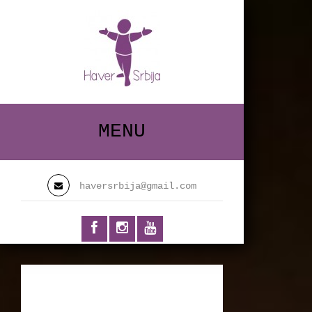
MENU
haversrbija@gmail.com