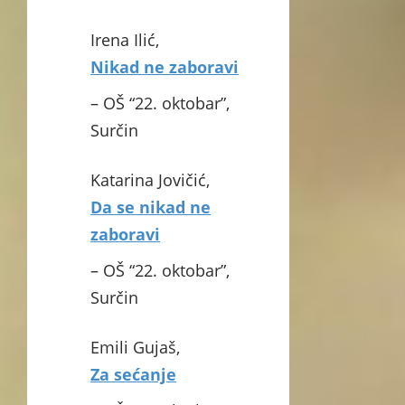
Irena Ilić,
Nikad ne zaboravi
– OŠ “22. oktobar”,
Surčin
Katarina Jovičić,
Da se nikad ne
zaboravi
– OŠ “22. oktobar”,
Surčin
Emili Gujaš,
Za sećanje