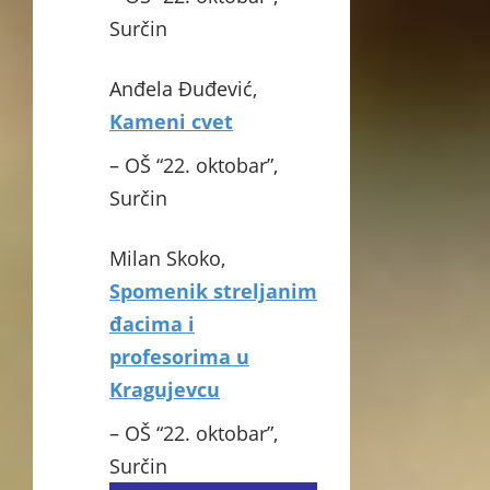
Surčin
Anđela Đuđević,
Kameni cvet
– OŠ “22. oktobar”,
Surčin
Milan Skoko,
Spomenik streljanim
đacima i
profesorima u
Kragujevcu
– OŠ “22. oktobar”,
Surčin