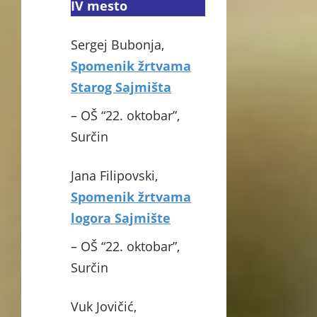
IV mesto
Sergej Bubonja,
Spomenik žrtvama
Starog Sajmišta
– OŠ “22. oktobar”,
Surčin
Jana Filipovski,
Spomenik žrtvama
logora Sajmište
– OŠ “22. oktobar”,
Surčin
Vuk Jovičić,