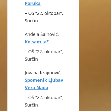
Poruka
– OŠ “22. oktobar”,
Surčin
Anđela Šainović,
Ko sam ja?
– OŠ “22. oktobar”,
Surčin
Jovana Krajinović,
Spomenik Ljubav
Vera Nada
– OŠ “22. oktobar”,
Surčin