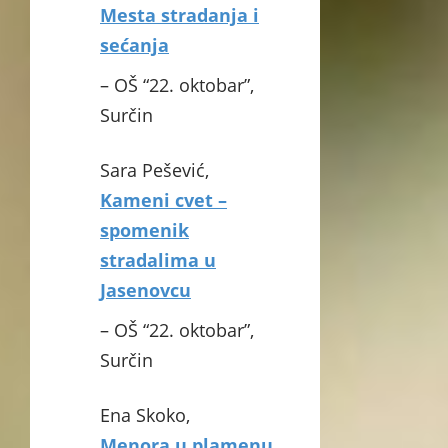
Mesta stradanja i
sećanja
– OŠ “22. oktobar”,
Surčin
Sara Pešević,
Kameni cvet –
spomenik
stradalima u
Jasenovcu
– OŠ “22. oktobar”,
Surčin
Ena Skoko,
Menora u plamenu